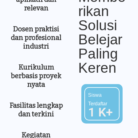
rikan
relevan
Solusi
Dosen praktisi
Belejar
dan profesional
industri
Paling
Keren
Kurikulum
berbasis proyek
nyata
Siswa
Terdaftar
Fasilitas lengkap
1
K+
dan terkini
Kegiatan