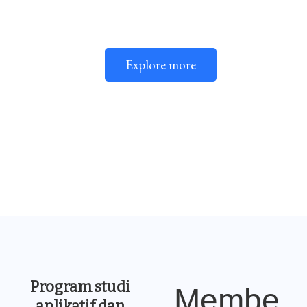
STIP Graha Karya merupakan kampus vokasi
unggulan di Jambi
Explore more
Program studi
Membe
aplikatif dan