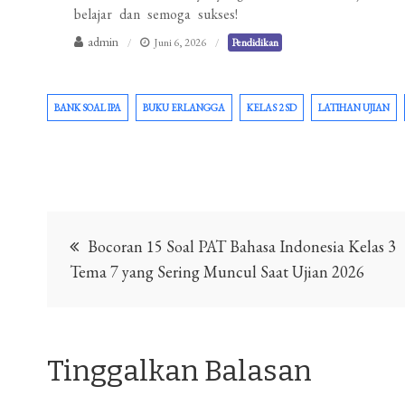
belajar dan semoga sukses!
admin
Juni 6, 2026
Pendidikan
BANK SOAL IPA
BUKU ERLANGGA
KELAS 2 SD
LATIHAN UJIAN
Navigasi
Bocoran 15 Soal PAT Bahasa Indonesia Kelas 3
pos
Tema 7 yang Sering Muncul Saat Ujian 2026
Tinggalkan Balasan