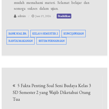
mudah memahami materi. Selamat belajar dan
semoga sukses dalam ujian.
admin
Juni 19, 2026
Pendidikan
BANK SOAL IPA
KELAS 5 SEMESTER 2
KUNCI JAWABAN
RANTAI MAKANAN
SISTEM PERNAPASAN
Navigasi
5 Fakta Penting Soal Seni Budaya Kelas 3
pos
SD Semester 2 yang Wajib Diketahui Orang
Tua