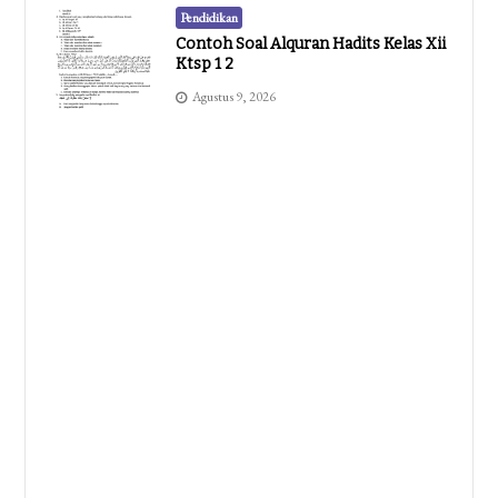
Pendidikan
Contoh Soal Alquran Hadits Kelas Xii
Ktsp 1 2
Agustus 9, 2026
Pendidikan
Akhirnya Terungkap Kisi Kisi Soal PAS
Tema 2 Kelas 4 Yang Wajib Dikuasai
Siswa Sebelum Ujian
Agustus 9, 2026
Pendidikan
Ternyata Ini 7 Kisi Kisi Soal PAS PJOK
Kelas 4 Semester 2 Yang Sering
Muncul, Wajib Dipelajari Siswa
Sebelum Ujian 2026