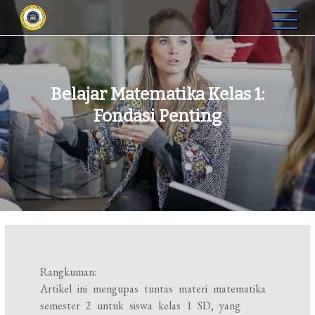
Skip
to
STIP Graha Karya Muara
Membangun SDM Profesional di Jambi
content
Bulian
Belajar Matematika Kelas 1:
Fondasi Penting
Rangkuman:
Artikel ini mengupas tuntas materi matematika
semester 2 untuk siswa kelas 1 SD, yang