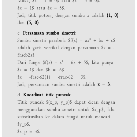
Maka, $x – 1 = 0$ atau $x – 5 = 0$.
$x = 1$ atau $x = 5$.
Jadi, titik potong dengan sumbu x adalah
(1, 0)
dan
(5, 0)
.
c.
Persamaan sumbu simetri:
Sumbu simetri parabola $f(x) = ax^2 + bx + c$
adalah garis vertikal dengan persamaan $x = -
fracb2a$.
Dari fungsi $f(x) = x^2 – 6x + 5$, kita punya
$a = 1$ dan $b = -6$.
$x = -frac-62(1) = -frac-62 = 3$.
Jadi, persamaan sumbu simetri adalah
x = 3
.
d.
Koordinat titik puncak:
Titik puncak $(x_p, y_p)$ dapat dicari dengan
menggunakan sumbu simetri untuk $x_p$, lalu
substitusikan ke dalam fungsi untuk mencari
$y_p$.
$x_p = 3$.