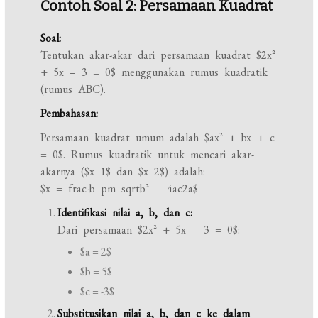
Contoh Soal 2: Persamaan Kuadrat
Soal:
Tentukan akar-akar dari persamaan kuadrat $2x^2
+ 5x – 3 = 0$ menggunakan rumus kuadratik
(rumus ABC).
Pembahasan:
Persamaan kuadrat umum adalah $ax^2 + bx + c
= 0$. Rumus kuadratik untuk mencari akar-
akarnya ($x_1$ dan $x_2$) adalah:
$x = frac-b pm sqrtb^2 – 4ac2a$
Identifikasi nilai a, b, dan c:
Dari persamaan $2x^2 + 5x – 3 = 0$:
$a = 2$
$b = 5$
$c = -3$
Substitusikan nilai a, b, dan c ke dalam