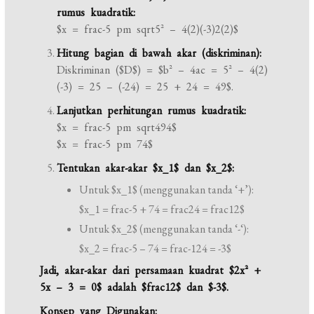
rumus kuadratik:
$x = frac-5 pm sqrt5^2 – 4(2)(-3)2(2)$
Hitung bagian di bawah akar (diskriminan):
Diskriminan ($D$) = $b^2 – 4ac = 5^2 – 4(2)
(-3) = 25 – (-24) = 25 + 24 = 49$.
Lanjutkan perhitungan rumus kuadratik:
$x = frac-5 pm sqrt494$
$x = frac-5 pm 74$
Tentukan akar-akar $x_1$ dan $x_2$:
Untuk $x_1$ (menggunakan tanda ‘+’):
$x_1 = frac-5 + 74 = frac24 = frac12$
Untuk $x_2$ (menggunakan tanda ‘-‘):
$x_2 = frac-5 – 74 = frac-124 = -3$
Jadi, akar-akar dari persamaan kuadrat $2x^2 +
5x – 3 = 0$ adalah $frac12$ dan $-3$.
Konsep yang Digunakan: