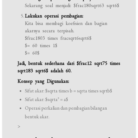
Sekarang soal menjadi: $frac180sqrt63 sqrt6$
Lakukan operasi pembagian:
Kita bisa membagi koefisien dan bagian
akarnya secara terpisah.
$frac1803 times fracsqrt6sqrt6$
$= 60 times 1$
$= 60$
Jadi, bentuk sederhana dari $frac12 sqrt75 times
sqrt183 sqrt6$ adalah 60.
Konsep yang Digunakan:
Sifat akar: $sqrta times b = sqrta times sqrtb$
Sifat akar: $sqrta^2 = a$
Operasi perkalian dan pembagian bilangan
bentuk akar.
>