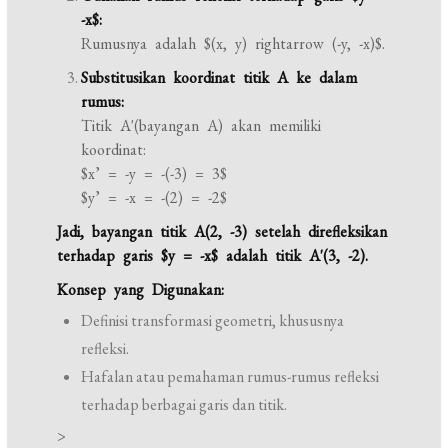
-x$:
Rumusnya adalah $(x, y) rightarrow (-y, -x)$.
Substitusikan koordinat titik A ke dalam
rumus:
Titik A'(bayangan A) akan memiliki
koordinat:
$x’ = -y = -(-3) = 3$
$y’ = -x = -(2) = -2$
Jadi, bayangan titik A(2, -3) setelah direfleksikan
terhadap garis $y = -x$ adalah titik A'(3, -2).
Konsep yang Digunakan:
Definisi transformasi geometri, khususnya
refleksi.
Hafalan atau pemahaman rumus-rumus refleksi
terhadap berbagai garis dan titik.
>