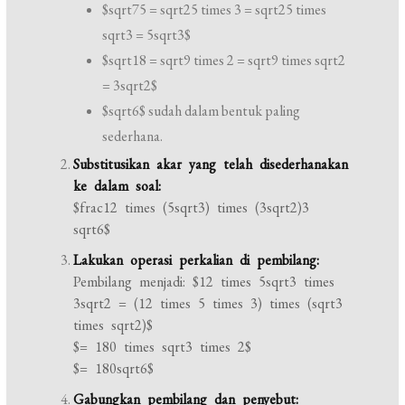
$sqrt75 = sqrt25 times 3 = sqrt25 times
sqrt3 = 5sqrt3$
$sqrt18 = sqrt9 times 2 = sqrt9 times sqrt2
= 3sqrt2$
$sqrt6$ sudah dalam bentuk paling
sederhana.
Substitusikan akar yang telah disederhanakan
ke dalam soal:
$frac12 times (5sqrt3) times (3sqrt2)3
sqrt6$
Lakukan operasi perkalian di pembilang:
Pembilang menjadi: $12 times 5sqrt3 times
3sqrt2 = (12 times 5 times 3) times (sqrt3
times sqrt2)$
$= 180 times sqrt3 times 2$
$= 180sqrt6$
Gabungkan pembilang dan penyebut: