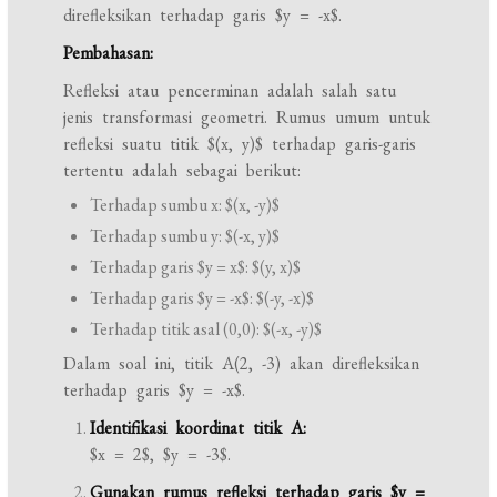
direfleksikan terhadap garis $y = -x$.
Pembahasan:
Refleksi atau pencerminan adalah salah satu
jenis transformasi geometri. Rumus umum untuk
refleksi suatu titik $(x, y)$ terhadap garis-garis
tertentu adalah sebagai berikut:
Terhadap sumbu x: $(x, -y)$
Terhadap sumbu y: $(-x, y)$
Terhadap garis $y = x$: $(y, x)$
Terhadap garis $y = -x$: $(-y, -x)$
Terhadap titik asal (0,0): $(-x, -y)$
Dalam soal ini, titik A(2, -3) akan direfleksikan
terhadap garis $y = -x$.
Identifikasi koordinat titik A:
$x = 2$, $y = -3$.
Gunakan rumus refleksi terhadap garis $y =