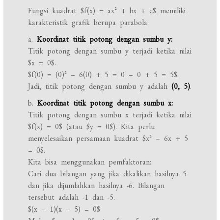
Fungsi kuadrat $f(x) = ax^2 + bx + c$ memiliki
karakteristik grafik berupa parabola.
a.
Koordinat titik potong dengan sumbu y:
Titik potong dengan sumbu y terjadi ketika nilai
$x = 0$.
$f(0) = (0)^2 – 6(0) + 5 = 0 – 0 + 5 = 5$.
Jadi, titik potong dengan sumbu y adalah
(0, 5)
.
b.
Koordinat titik potong dengan sumbu x:
Titik potong dengan sumbu x terjadi ketika nilai
$f(x) = 0$ (atau $y = 0$). Kita perlu
menyelesaikan persamaan kuadrat $x^2 – 6x + 5
= 0$.
Kita bisa menggunakan pemfaktoran:
Cari dua bilangan yang jika dikalikan hasilnya 5
dan jika dijumlahkan hasilnya -6. Bilangan
tersebut adalah -1 dan -5.
$(x – 1)(x – 5) = 0$