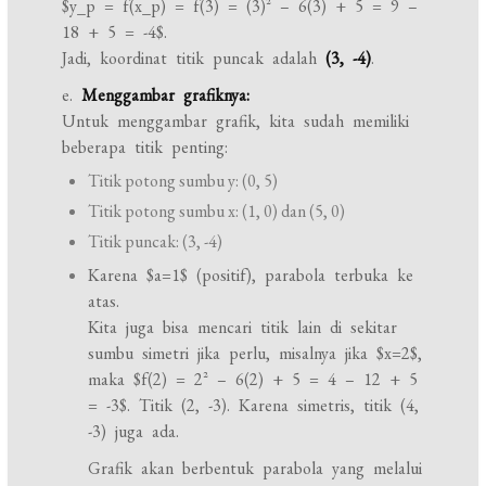
$y_p = f(x_p) = f(3) = (3)^2 – 6(3) + 5 = 9 –
18 + 5 = -4$.
Jadi, koordinat titik puncak adalah
(3, -4)
.
e.
Menggambar grafiknya:
Untuk menggambar grafik, kita sudah memiliki
beberapa titik penting:
Titik potong sumbu y: (0, 5)
Titik potong sumbu x: (1, 0) dan (5, 0)
Titik puncak: (3, -4)
Karena $a=1$ (positif), parabola terbuka ke
atas.
Kita juga bisa mencari titik lain di sekitar
sumbu simetri jika perlu, misalnya jika $x=2$,
maka $f(2) = 2^2 – 6(2) + 5 = 4 – 12 + 5
= -3$. Titik (2, -3). Karena simetris, titik (4,
-3) juga ada.
Grafik akan berbentuk parabola yang melalui