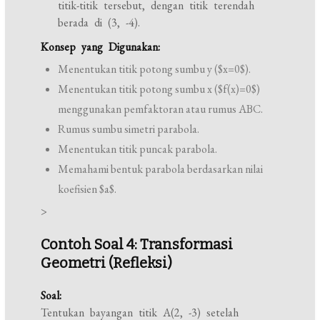
titik-titik tersebut, dengan titik terendah
berada di (3, -4).
Konsep yang Digunakan:
Menentukan titik potong sumbu y ($x=0$).
Menentukan titik potong sumbu x ($f(x)=0$)
menggunakan pemfaktoran atau rumus ABC.
Rumus sumbu simetri parabola.
Menentukan titik puncak parabola.
Memahami bentuk parabola berdasarkan nilai
koefisien $a$.
>
Contoh Soal 4: Transformasi
Geometri (Refleksi)
Soal:
Tentukan bayangan titik A(2, -3) setelah