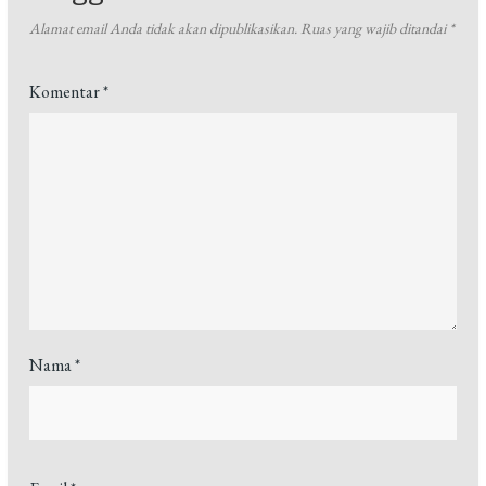
Alamat email Anda tidak akan dipublikasikan.
Ruas yang wajib ditandai
*
Komentar
*
Nama
*