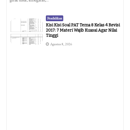
gerak dasar, kebugaran,…
Pendidikan
Kisi Kisi Soal PAT Tema 8 Kelas 4 Revisi
2017: 7 Materi Wajib Kuasai Agar Nilai
Tinggi
Agustus 8, 2026
Pendidikan
Ternyata Ini Rahasia Kisi Kisi Soal
Penilaian Harian K13 Kelas 4 Yang
Wajib Guru Tahu Di 2026
Agustus 8, 2026
Pendidikan
Contoh Soal Aqidah Akhlak Kelas 1