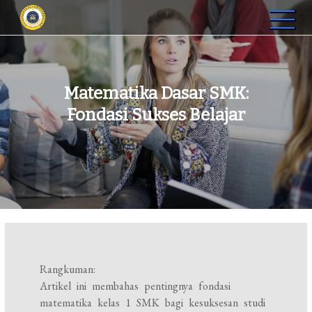
Skip
to
STIP Graha Karya Muara
Membangun SDM Profesional di Jambi
content
Bulian
Matematika Dasar SMK:
Fondasi Sukses Belajar
Rangkuman:
Artikel ini membahas pentingnya fondasi
matematika kelas 1 SMK bagi kesuksesan studi