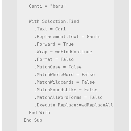
  Ganti = "baru"

  With Selection.Find

    .Text = Cari

    .Replacement.Text = Ganti

    .Forward = True

    .Wrap = wdFindContinue

    .Format = False

    .MatchCase = False

    .MatchWholeWord = False

    .MatchWildcards = False

    .MatchSoundsLike = False

    .MatchAllWordForms = False

    .Execute Replace:=wdReplaceAll

  End With

End Sub