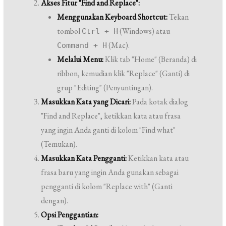
Akses Fitur "Find and Replace":
Menggunakan Keyboard Shortcut:
Tekan
tombol
(Windows) atau
Ctrl + H
(Mac).
Command + H
Melalui Menu:
Klik tab "Home" (Beranda) di
ribbon, kemudian klik "Replace" (Ganti) di
grup "Editing" (Penyuntingan).
Masukkan Kata yang Dicari:
Pada kotak dialog
"Find and Replace", ketikkan kata atau frasa
yang ingin Anda ganti di kolom "Find what"
(Temukan).
Masukkan Kata Pengganti:
Ketikkan kata atau
frasa baru yang ingin Anda gunakan sebagai
pengganti di kolom "Replace with" (Ganti
dengan).
Opsi Penggantian: