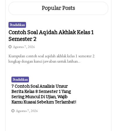
Popular Posts
Pendidikan
Contoh Soal Aqidah Akhlak Kelas 1
Semester 2
Agustus 7, 2026
Kumpulan contoh soal aqidah akhlak kelas 1 semester 2
lengkap dengan kunci jawaban untuk latihan…
Pendidikan
7 Contoh Soal Analisis Unsur
Berita Kelas 8 Semester 1 Yang
Sering Muncul Di Ujian, Wajib
Kamu Kuasai Sebelum Terlambat!
Agustus 7, 2026