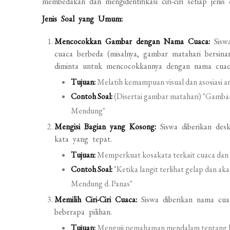
membedakan dan mengidentifikasi ciri-ciri setiap jenis 
Jenis Soal yang Umum:
Mencocokkan Gambar dengan Nama Cuaca:
Siswa
cuaca berbeda (misalnya, gambar matahari bersinar
diminta untuk mencocokkannya dengan nama cuaca 
Tujuan:
Melatih kemampuan visual dan asosiasi an
Contoh Soal:
(Disertai gambar matahari) "Gambar 
Mendung"
Mengisi Bagian yang Kosong:
Siswa diberikan desk
kata yang tepat.
Tujuan:
Memperkuat kosakata terkait cuaca dan
Contoh Soal:
"Ketika langit terlihat gelap dan a
Mendung d. Panas"
Memilih Ciri-Ciri Cuaca:
Siswa diberikan nama cuaca
beberapa pilihan.
Tujuan:
Menguji pemahaman mendalam tentang karak