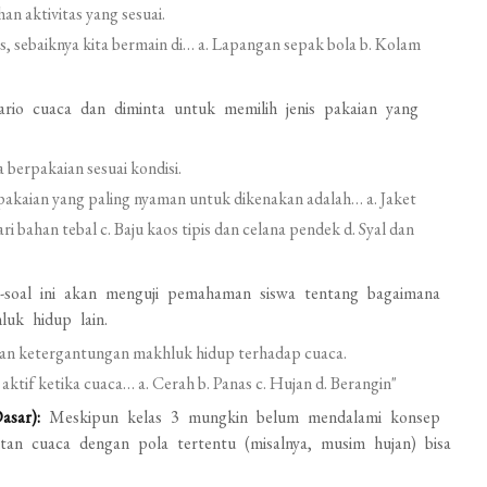
n aktivitas yang sesuai.
ras, sebaiknya kita bermain di… a. Lapangan sepak bola b. Kolam
ario cuaca dan diminta untuk memilih jenis pakaian yang
 berpakaian sesuai kondisi.
 pakaian yang paling nyaman untuk dikenakan adalah… a. Jaket
ri bahan tebal c. Baju kaos tipis dan celana pendek d. Syal dan
-soal ini akan menguji pemahaman siswa tentang bagaimana
uk hidup lain.
n ketergantungan makhluk hidup terhadap cuaca.
aktif ketika cuaca… a. Cerah b. Panas c. Hujan d. Berangin"
sar):
Meskipun kelas 3 mungkin belum mendalami konsep
tan cuaca dengan pola tertentu (misalnya, musim hujan) bisa