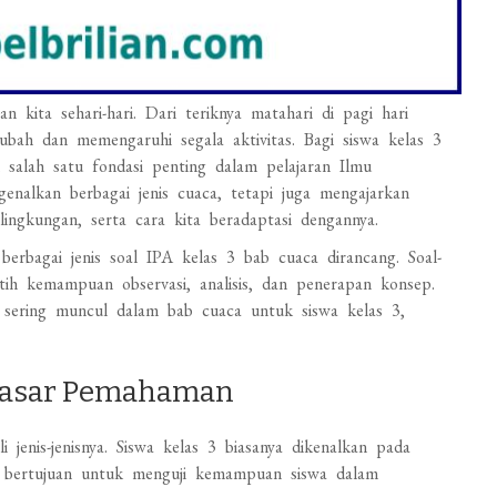
kita sehari-hari. Dari teriknya matahari di pagi hari
ubah dan memengaruhi segala aktivitas. Bagi siswa kelas 3
alah satu fondasi penting dalam pelajaran Ilmu
nalkan berbagai jenis cuaca, tetapi juga mengajarkan
ingkungan, serta cara kita beradaptasi dengannya.
bagai jenis soal IPA kelas 3 bab cuaca dirancang. Soal-
latih kemampuan observasi, analisis, dan penerapan konsep.
g sering muncul dalam bab cuaca untuk siswa kelas 3,
 Dasar Pemahaman
jenis-jenisnya. Siswa kelas 3 biasanya dikenalkan pada
ni bertujuan untuk menguji kemampuan siswa dalam