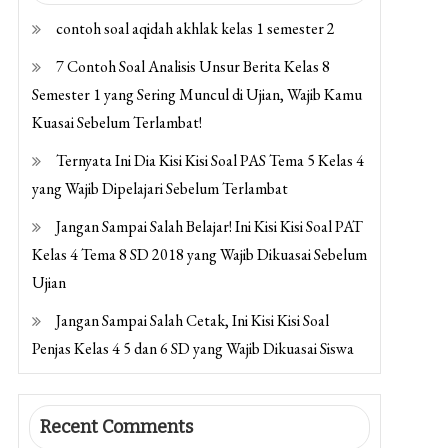
contoh soal aqidah akhlak kelas 1 semester 2
7 Contoh Soal Analisis Unsur Berita Kelas 8
Semester 1 yang Sering Muncul di Ujian, Wajib Kamu
Kuasai Sebelum Terlambat!
Ternyata Ini Dia Kisi Kisi Soal PAS Tema 5 Kelas 4
yang Wajib Dipelajari Sebelum Terlambat
Jangan Sampai Salah Belajar! Ini Kisi Kisi Soal PAT
Kelas 4 Tema 8 SD 2018 yang Wajib Dikuasai Sebelum
Ujian
Jangan Sampai Salah Cetak, Ini Kisi Kisi Soal
Penjas Kelas 4 5 dan 6 SD yang Wajib Dikuasai Siswa
Recent Comments