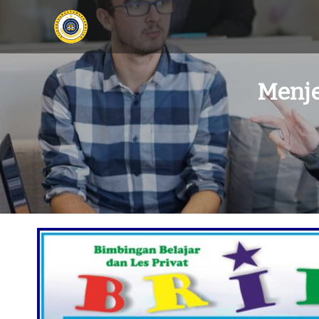
Skip
to
content
STIP Graha
Membangun SDM Profesional di Jambi
Menje
Karya Muara
Bulian