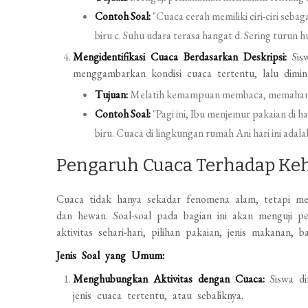
Contoh Soal:
"Cuaca cerah memiliki ciri-ciri sebag
biru c. Suhu udara terasa hangat d. Sering turun h
Mengidentifikasi Cuaca Berdasarkan Deskripsi:
Sisw
menggambarkan kondisi cuaca tertentu, lalu dimint
Tujuan:
Melatih kemampuan membaca, memahami 
Contoh Soal:
"Pagi ini, Ibu menjemur pakaian di h
biru. Cuaca di lingkungan rumah Ani hari ini adal
Pengaruh Cuaca Terhadap Keh
Cuaca tidak hanya sekadar fenomena alam, tetapi me
dan hewan. Soal-soal pada bagian ini akan menguji
aktivitas sehari-hari, pilihan pakaian, jenis makanan,
Jenis Soal yang Umum:
Menghubungkan Aktivitas dengan Cuaca:
Siswa di
jenis cuaca tertentu, atau sebaliknya.