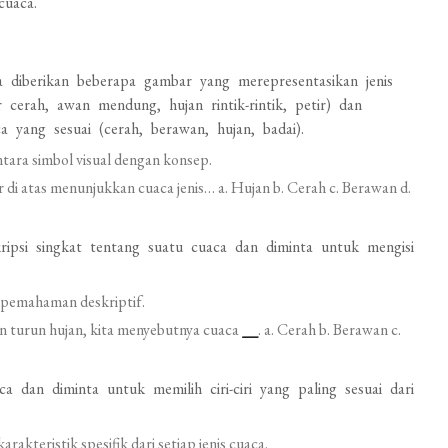
cuaca.
 diberikan beberapa gambar yang merepresentasikan jenis
 cerah, awan mendung, hujan rintik-rintik, petir) dan
yang sesuai (cerah, berawan, hujan, badai).
tara simbol visual dengan konsep.
di atas menunjukkan cuaca jenis… a. Hujan b. Cerah c. Berawan d.
ripsi singkat tentang suatu cuaca dan diminta untuk mengisi
 pemahaman deskriptif.
kan turun hujan, kita menyebutnya cuaca
__
. a. Cerah b. Berawan c.
 dan diminta untuk memilih ciri-ciri yang paling sesuai dari
teristik spesifik dari setiap jenis cuaca.