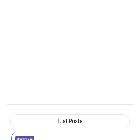
Pendidikan
Ternyata Ini Rahasia Kisi Kisi Soal
Penilaian Harian K13 Kelas 4 Yang
Wajib Guru Tahu Di 2026
Agustus 8, 2026
Pendidikan
Contoh Soal Aqidah Akhlak Kelas 1
Semester 2
Agustus 7, 2026
Pendidikan
7 Contoh Soal Analisis Unsur Berita
Kelas 8 Semester 1 Yang Sering
Muncul Di Ujian, Wajib Kamu Kuasai
Sebelum Terlambat!
Agustus 7, 2026
List Posts
Pendidikan