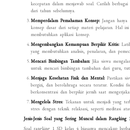
kecepatan dalam menjawab soal. Carilah berbagai s
dari tahun sebelumnya.
Memperdalam Pemahaman Konsep:
Jangan hanya 
konsep dasar dari setiap materi pelajaran. Hal i
membutuhkan aplikasi konsep.
Mengembangkan Kemampuan Berpikir Kritis:
Latih
yang membutuhkan analisis, penalaran, dan pemec
Mencari Bimbingan Tambahan:
Jika siswa mengalam
untuk mencari bimbingan tambahan dari guru, tut
Menjaga Kesehatan Fisik dan Mental:
Pastikan si
bergizi, dan berolahraga secara teratur. Kondisi
berkonsentrasi dan berpikir jernih saat mengerjaka
Mengelola Stres:
Tekanan untuk menjadi yang terb
stres dengan teknik relaksasi, seperti meditasi at
Jenis-Jenis Soal yang Sering Muncul dalam Rangking
Soal rangking 1 SD kelas 4 biasanya mencakup berbag