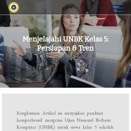
Skip
to
STIP Graha Karya Muara
Membangun SDM Profesional di Jambi
content
Bulian
Menjelajahi UNBK Kelas 5:
Persiapan & Tren
Rangkuman: Artikel ini menyajikan panduan
komprehensif mengenai Ujian Nasional Berbasis
Komputer (UNBK) untuk siswa kelas 5 sekolah