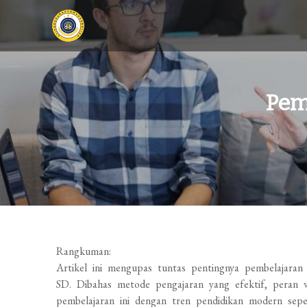
Skip
to
content
STIP Graha
Membangun SDM Profesional di Jambi
Karya Muara
Pem
Bulian
Rangkuman:
Artikel ini mengupas tuntas pentingnya pembelajaran
SD. Dibahas metode pengajaran yang efektif, peran vi
pembelajaran ini dengan tren pendidikan modern seper