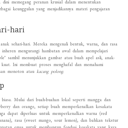
ia dini memegang peranan krusial dalam menentukan
rbagai keunggulan yang menjadikannya materi pengajaran
ri-hari
anak sehari-hari. Mereka mengenali bentuk, warna, dan rasa
ara inheren mengurangi hambatan awal dalam mempelajari
le" sambil menunjukkan gambar atau buah apel asli, anak-
ng kuat. Ini membuat proses menghafal dan memahami
kesan monoton atau
kacang polong
.
ep
iasa. Mulai dari buah-buahan lokal seperti mangga dan
rawberry dan orange, setiap buah memperkenalkan kosakata
i juga dapat diperluas untuk memperkenalkan warna (red
anana), rasa (sweet mango, sour lemon), dan bahkan tekstur
empatan emas untuk membangun fondasi kosakata yang kaya