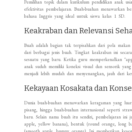
Pemilihan topik dalam kurikulum pendidikan anak us
efektivitas pembelajaran. Buah-buahan menawarkan be
bahasa Inggris yang ideal untuk siswa kelas 1 SD.
Keakraban dan Relevansi Seha
Buah adalah bagian tak terpisahkan dari pola makan 
dari berbagai jenis buah. Tingkat keakraban ini sec
sesuatu yang baru. Ketika guru memperkenalkan "app
anak sudah memiliki koneksi visual dan sensorik ya
menjadi lebih mudah dan menyenangkan, jauh dari 
Kekayaan Kosakata dan Kons
Dunia buah-buahan menawarkan keragaman yang luar b
pisang, hingga buah-buahan internasional seperti st
baru. Selain nama buah itu sendiri, pembelajaran in
apple, yellow banana), bentuk (round orange, long b
(smooth apple, bumpy orange). Ini memberikan kes