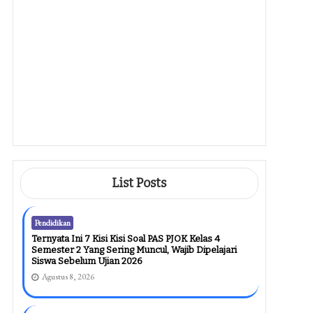
Pendidikan
Contoh Soal Aqidah Akhlak Kelas 1
Semester 2
Agustus 7, 2026
Pendidikan
7 Contoh Soal Analisis Unsur
Berita Kelas 8 Semester 1 Yang
Sering Muncul Di Ujian, Wajib
Kamu Kuasai Sebelum Terlambat!
Agustus 7, 2026
List Posts
Pendidikan
Ternyata Ini 7 Kisi Kisi Soal PAS PJOK Kelas 4
Semester 2 Yang Sering Muncul, Wajib Dipelajari
Siswa Sebelum Ujian 2026
Agustus 8, 2026