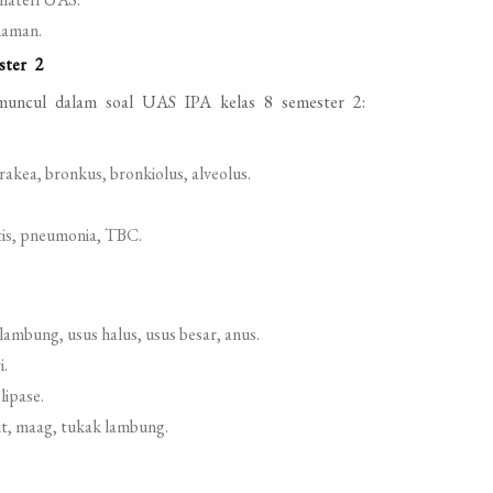
haman.
ster 2
 muncul dalam soal UAS IPA kelas 8 semester 2:
rakea, bronkus, bronkiolus, alveolus.
tis, pneumonia, TBC.
mbung, usus halus, usus besar, anus.
i.
lipase.
it, maag, tukak lambung.