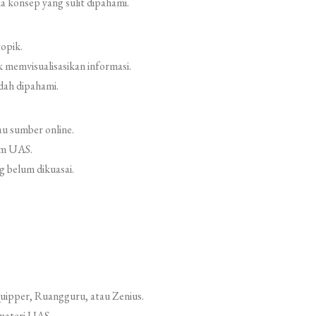
a konsep yang sulit dipahami.
opik.
 memvisualisasikan informasi.
dah dipahami.
au sumber online.
lam UAS.
g belum dikuasai.
uipper, Ruangguru, atau Zenius.
materi UAS.