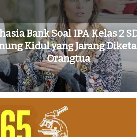
hasia Bank Soal IPA Kelas 2 SD
ung Kidul yang Jarang Diketa
Orangtua