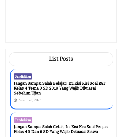
Contoh Soal Alquran Hadits Kelas
3 Semester 1
Agustus 5, 2026
Pendidikan
Ternyata Ini Dia Contoh Soal
Amtematika Kelas 1 SD Yang Bikin
Anak Makin Jago Berhitung
Agustus 5, 2026
List Posts
Pendidikan
Jangan Sampai Salah Belajar! Ini Kisi Kisi Soal PAT
Kelas 4 Tema 8 SD 2018 Yang Wajib Dikuasai
Sebelum Ujian
Agustus 6, 2026
Pendidikan
Jangan Sampai Salah Cetak, Ini Kisi Kisi Soal Penjas
Kelas 4 5 Dan 6 SD Yang Wajib Dikuasai Siswa