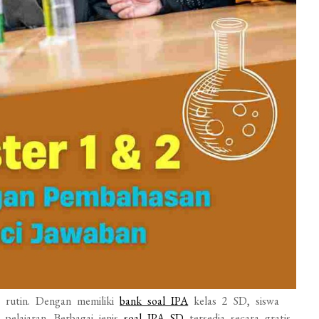
 rutin. Dengan memiliki
bank soal IPA
kelas 2 SD, siswa
elajaran. Berbagai jenis
soal IPA SD
tersedia secara gratis