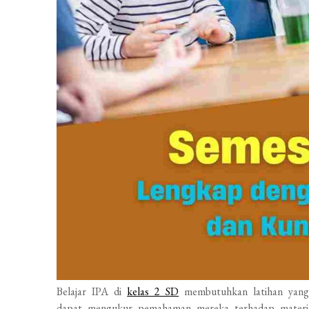
Belajar IPA di
kelas 2 SD
membutuhkan latihan yang
dapat mengukur pemahaman mereka terhadap materi p