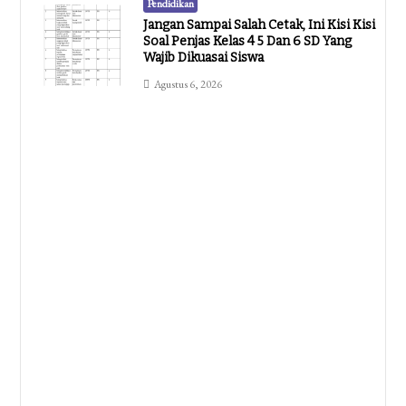
Pendidikan
Jangan Sampai Salah Cetak, Ini Kisi Kisi
Soal Penjas Kelas 4 5 Dan 6 SD Yang
Wajib Dikuasai Siswa
Agustus 6, 2026
Pendidikan
5 Contoh Soal Anak SD Kelas 1 Bahasa
Indonesia Paling Dicari Guru Dan
Orang Tua Di 2026
Agustus 6, 2026
Pendidikan
Contoh Soal Alquran Hadits Kelas 3
Semester 1
Agustus 5, 2026