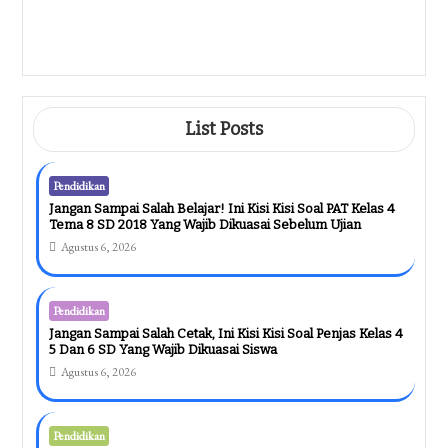
Pendidikan
Ternyata Ini Dia Contoh Soal
Amtematika Kelas 1 SD Yang Bikin
Anak Makin Jago Berhitung
Agustus 5, 2026
List Posts
Pendidikan
Jangan Sampai Salah Belajar! Ini Kisi Kisi Soal PAT Kelas 4
Tema 8 SD 2018 Yang Wajib Dikuasai Sebelum Ujian
Agustus 6, 2026
Pendidikan
Jangan Sampai Salah Cetak, Ini Kisi Kisi Soal Penjas Kelas 4
5 Dan 6 SD Yang Wajib Dikuasai Siswa
Agustus 6, 2026
Pendidikan