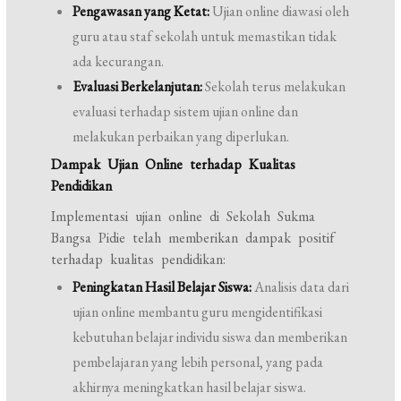
Pengawasan yang Ketat:
Ujian online diawasi oleh
guru atau staf sekolah untuk memastikan tidak
ada kecurangan.
Evaluasi Berkelanjutan:
Sekolah terus melakukan
evaluasi terhadap sistem ujian online dan
melakukan perbaikan yang diperlukan.
Dampak Ujian Online terhadap Kualitas
Pendidikan
Implementasi ujian online di Sekolah Sukma
Bangsa Pidie telah memberikan dampak positif
terhadap kualitas pendidikan:
Peningkatan Hasil Belajar Siswa:
Analisis data dari
ujian online membantu guru mengidentifikasi
kebutuhan belajar individu siswa dan memberikan
pembelajaran yang lebih personal, yang pada
akhirnya meningkatkan hasil belajar siswa.