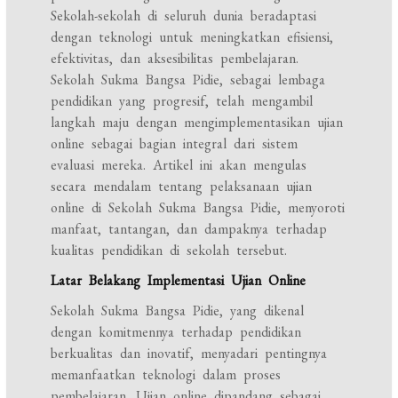
Sekolah-sekolah di seluruh dunia beradaptasi
dengan teknologi untuk meningkatkan efisiensi,
efektivitas, dan aksesibilitas pembelajaran.
Sekolah Sukma Bangsa Pidie, sebagai lembaga
pendidikan yang progresif, telah mengambil
langkah maju dengan mengimplementasikan ujian
online sebagai bagian integral dari sistem
evaluasi mereka. Artikel ini akan mengulas
secara mendalam tentang pelaksanaan ujian
online di Sekolah Sukma Bangsa Pidie, menyoroti
manfaat, tantangan, dan dampaknya terhadap
kualitas pendidikan di sekolah tersebut.
Latar Belakang Implementasi Ujian Online
Sekolah Sukma Bangsa Pidie, yang dikenal
dengan komitmennya terhadap pendidikan
berkualitas dan inovatif, menyadari pentingnya
memanfaatkan teknologi dalam proses
pembelajaran. Ujian online dipandang sebagai