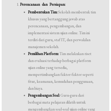
Perencanaan dan Persiapan:
Pembentukan Tim:
Sekolah membentuk tim
khusus yang bertanggung jawab atas
perencanaan, pengembangan, dan
implementasi sistem ujian online. Tim ini
terdiri dari guru, staf IT, dan perwakilan
manajemen sekolah.
Pemilihan Platform:
Tim melakukan riset
dan evaluasi terhadap berbagai platform
ujian online yang tersedia,
mempertimbangkan faktor-faktor seperti
fitur, keamanan, kemudahan penggunaan,
dan biaya.
Pengembangan Soal:
Guru-guru dari
berbagai mata pelajaran dilatih untuk
mengembangkan soal-soal ujian online yang