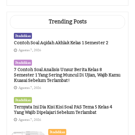
Trending Posts
Pendidikan
Contoh Soal Aqidah Akhlak Kelas 1 Semester 2
Agustus 7, 2026
Pendidikan
7 Contoh Soal Analisis Unsur Berita Kelas 8
Semester 1 Yang Sering Muncul Di Ujian, Wajib Kamu
Kuasai Sebelum Terlambat!
Agustus 7, 2026
Pendidikan
Ternyata Ini Dia Kisi Kisi Soal PAS Tema 5 Kelas 4
Yang Wajib Dipelajari Sebelum Terlambat
Agustus 7, 2026
Pendidikan