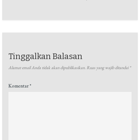
Tinggalkan Balasan
Alamat email Anda tidak akan dipublikasikan.
Ruas yang wajib ditandai
*
Komentar
*