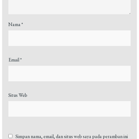
Nama
*
Email
*
Situs Web
Simpan nama, email, dan situs web saya pada peramban ini