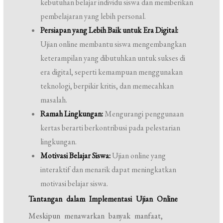
kebutuhan belajar individu siswa dan memberikan
pembelajaran yang lebih personal.
Persiapan yang Lebih Baik untuk Era Digital:
Ujian online membantu siswa mengembangkan
keterampilan yang dibutuhkan untuk sukses di
era digital, seperti kemampuan menggunakan
teknologi, berpikir kritis, dan memecahkan
masalah.
Ramah Lingkungan:
Mengurangi penggunaan
kertas berarti berkontribusi pada pelestarian
lingkungan.
Motivasi Belajar Siswa:
Ujian online yang
interaktif dan menarik dapat meningkatkan
motivasi belajar siswa.
Tantangan dalam Implementasi Ujian Online
Meskipun menawarkan banyak manfaat,