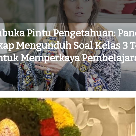
uka Pintu Pengetahuan: Pa
ap Mengunduh Soal Kelas 3 
ntuk Memperkaya Pembelajar