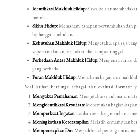
Identifikasi Makhluk Hidup:
Siswa belajar membedakan 
mereka.
Siklus Hidup:
Memahami tahapan pertumbuhan dan perk
biji hingga tumbuhan.
Kebutuhan Makhluk Hidup:
Mengetahui apa saja yan
seperti makanan, air, udara, dan tempat tinggal.
Perbedaan Antar Makhluk Hidup:
Mengenali variasi 
yang berbeda.
Peran Makhluk Hidup:
Memahami bagaimana makhluk hi
Soal latihan berfungsi sebagai alat evaluasi formatif
Mengukur Pemahaman:
Mengetahui sejauh mana materi
Mengidentifikasi Kesulitan:
Menemukan bagian-bagian 
Memperkuat Ingatan:
Latihan berulang membantu meng
Meningkatkan Keterampilan:
Melatih kemampuan berpik
Mempersiapkan Diri:
Menjadi bekal penting untuk men