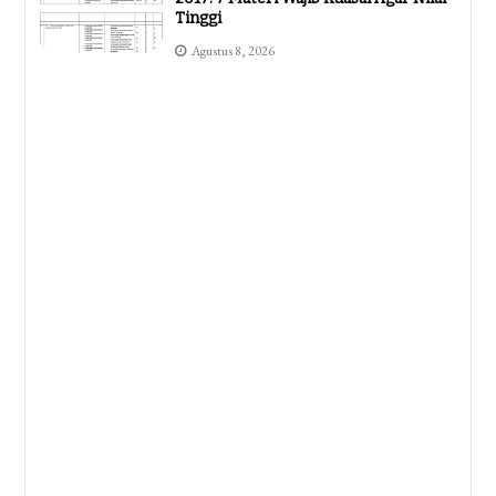
Tinggi
Agustus 8, 2026
Pendidikan
Ternyata Ini Rahasia Kisi Kisi Soal
Penilaian Harian K13 Kelas 4 Yang
Wajib Guru Tahu Di 2026
Agustus 8, 2026
Pendidikan
Contoh Soal Aqidah Akhlak Kelas 1
Semester 2
Agustus 7, 2026
Pendidikan