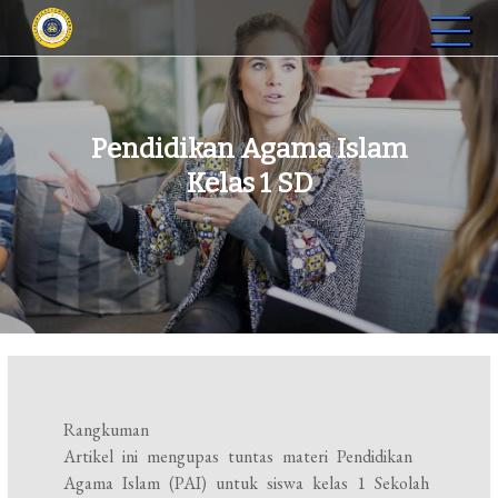
Skip
to
STIP Graha Karya Muara
Membangun SDM Profesional di Jambi
content
Bulian
Pendidikan Agama Islam
Kelas 1 SD
Rangkuman
Artikel ini mengupas tuntas materi Pendidikan
Agama Islam (PAI) untuk siswa kelas 1 Sekolah