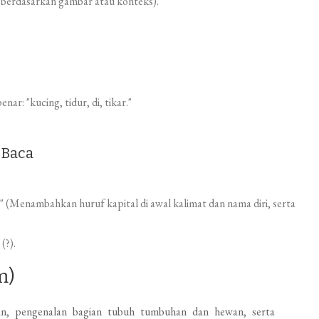
 berdasarkan gambar atau konteks).
ar: "kucing, tidur, di, tikar."
 Baca
g." (Menambahkan huruf kapital di awal kalimat dan nama diri, serta
(?).
m)
tan, pengenalan bagian tubuh tumbuhan dan hewan, serta