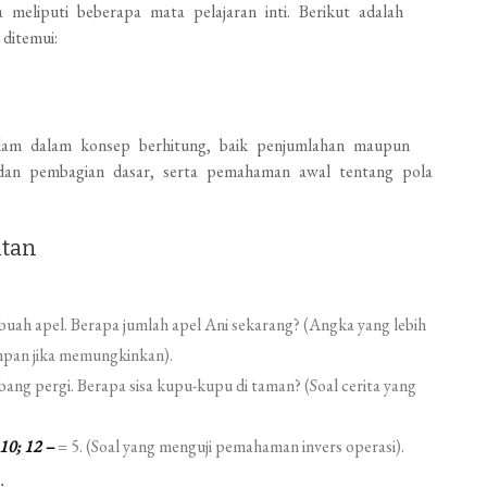
meliputi beberapa mata pelajaran inti. Berikut adalah
ditemui:
alam dalam konsep berhitung, baik penjumlahan maupun
 dan pembagian dasar, serta pemahaman awal tentang pola
utan
 buah apel. Berapa jumlah apel Ani sekarang? (Angka yang lebih
pan jika memungkinkan).
ang pergi. Berapa sisa kupu-kupu di taman? (Soal cerita yang
 10; 12 –
= 5. (Soal yang menguji pemahaman invers operasi).