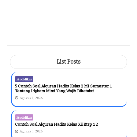
Muncul, Wajib Dipelajari Siswa
Sebelum Ujian 2026
Agustus 8, 2026
Pendidikan
Kisi Kisi Soal PAT Tema 8 Kelas 4 Revisi
2017: 7 Materi Wajib Kuasai Agar Nilai
Tinggi
Agustus 8, 2026
List Posts
Pendidikan
5 Contoh Soal Alquran Hadits Kelas 2 MI Semester 1
Tentang Idgham Mimi Yang Wajib Diketahui
Agustus 9, 2026
Pendidikan
Contoh Soal Alquran Hadits Kelas Xii Ktsp 1 2
Agustus 9, 2026