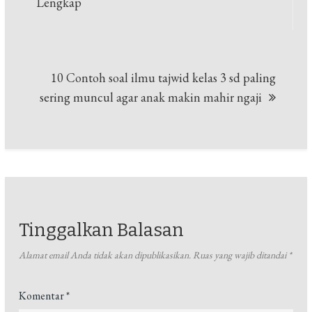
pos
Lengkap
10 Contoh soal ilmu tajwid kelas 3 sd paling
sering muncul agar anak makin mahir ngaji
Tinggalkan Balasan
Alamat email Anda tidak akan dipublikasikan.
Ruas yang wajib ditandai
*
Komentar
*